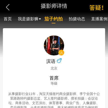
摄影师详情
茄子约拍
首页
我是摄影狮
拍摄动态
直播案例
滨语
北京
首席
等级
从事摄影行业11年，淘宝天猫签约商业摄影师、李宁全国十公
里路跑特约摄影总监、艺人签约摄影师。擅长拍摄：会议论
坛、商务活动、文艺演出、体育赛事、商业广告、人像摄影、
产品摄影等。十多年摄影历练，最大的感悟就是尽力做好前