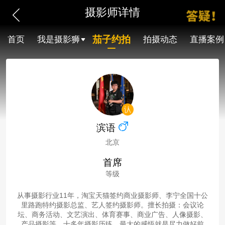
摄影师详情
茄子约拍
首页
我是摄影狮
拍摄动态
直播案例
滨语
北京
首席
等级
从事摄影行业11年，淘宝天猫签约商业摄影师、李宁全国十公
里路跑特约摄影总监、艺人签约摄影师。擅长拍摄：会议论
坛、商务活动、文艺演出、体育赛事、商业广告、人像摄影、
产品摄影等。十多年摄影历练，最大的感悟就是尽力做好前