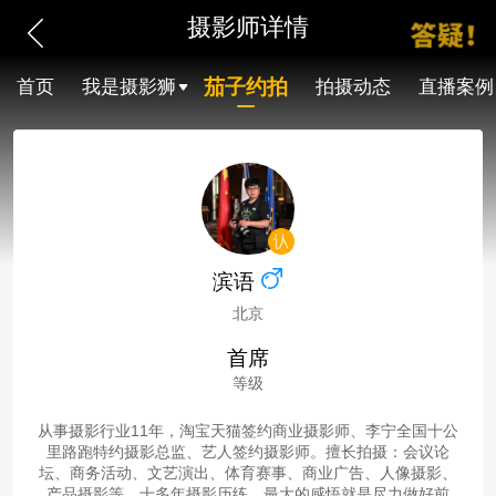
摄影师详情
茄子约拍
首页
我是摄影狮
拍摄动态
直播案例
滨语
北京
首席
等级
从事摄影行业11年，淘宝天猫签约商业摄影师、李宁全国十公
里路跑特约摄影总监、艺人签约摄影师。擅长拍摄：会议论
坛、商务活动、文艺演出、体育赛事、商业广告、人像摄影、
产品摄影等。十多年摄影历练，最大的感悟就是尽力做好前