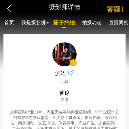
摄影师详情
茄子约拍
首页
我是摄影狮
拍摄动态
直播案例
滨语
北京
首席
等级
从事摄影行业11年，淘宝天猫签约商业摄影师、李宁全国十公
里路跑特约摄影总监、艺人签约摄影师。擅长拍摄：会议论
坛、商务活动、文艺演出、体育赛事、商业广告、人像摄影、
产品摄影等。十多年摄影历练，最大的感悟就是尽力做好前