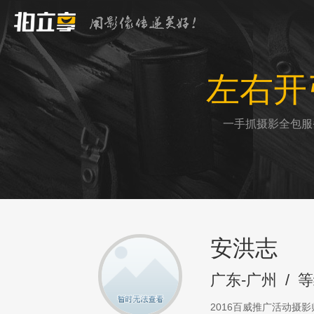
左右开
一手抓摄影全包服
安洪志
广东-广州
/
等
2016百威推广活动摄