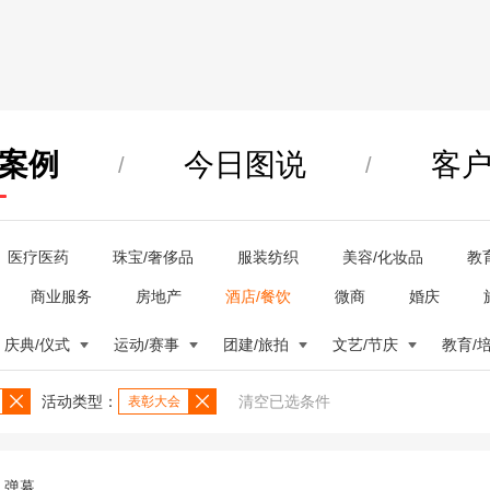
案例
今日图说
客
/
/
医疗医药
珠宝/奢侈品
服装纺织
美容/化妆品
教
商业服务
房地产
酒店/餐饮
微商
婚庆
庆典/仪式
运动/赛事
团建/旅拍
文艺/节庆
教育/
活动类型：
清空已选条件
表彰大会
弹幕