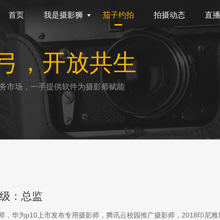
首页
我是摄影狮
茄子约拍
拍摄动态
直
弓，开放共生
务市场，一手提供软件为摄影师赋能
级：总监
影师，华为p10上市发布专用摄影师，腾讯云校园推广摄影师，2018印尼