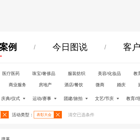
案例
今日图说
客
/
/
医疗医药
珠宝/奢侈品
服装纺织
美容/化妆品
教
商业服务
房地产
酒店/餐饮
微商
婚庆
庆典/仪式
运动/赛事
团建/旅拍
文艺/节庆
教育/
活动类型：
清空已选条件
表彰大会
弹幕