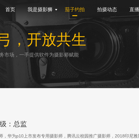
首页
我是摄影狮
茄子约拍
拍摄动态
直
弓，开放共生
务市场，一手提供软件为摄影师赋能
级：总监
影师，华为p10上市发布专用摄影师，腾讯云校园推广摄影师，2018印尼