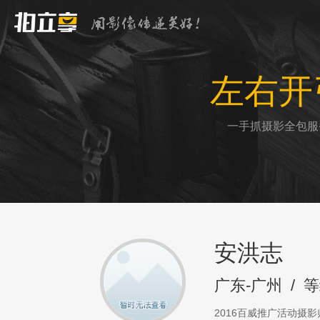
左右开
一手抓摄影全包服
安洪志
广东-广州
/
等
2016百威推广活动摄