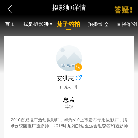
摄影师详情
茄子约拍
首页
我是摄影狮
拍摄动态
直播案例
安洪志
广东-广州
总监
等级
2016百威推广活动摄影师，华为p10上市发布专用摄影师，腾
讯云校园推广摄影师，2018印尼雅加达亚运会组委签约摄影师