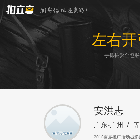
左右开
一手抓摄影全包服
安洪志
广东-广州
/
等
2016百威推广活动摄