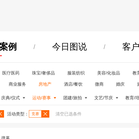
案例
今日图说
客
/
/
医疗医药
珠宝/奢侈品
服装纺织
美容/化妆品
教
商业服务
房地产
酒店/餐饮
微商
婚庆
庆典/仪式
运动/赛事
团建/旅拍
文艺/节庆
教育/
活动类型：
清空已选条件
竞赛
弹幕