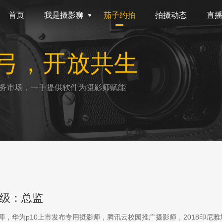
首页
我是摄影狮
茄子约拍
拍摄动态
直
弓，开放共生
务市场，一手提供软件为摄影师赋能
级：总监
影师，华为p10上市发布专用摄影师，腾讯云校园推广摄影师，2018印尼