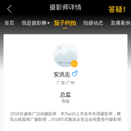
摄影师详情
茄子约拍
首页
我是摄影狮
拍摄动态
直播案例
安洪志
广东-广州
总监
等级
2016百威推广活动摄影师，华为p10上市发布专用摄影师，腾
讯云校园推广摄影师，2018印尼雅加达亚运会组委签约摄影师