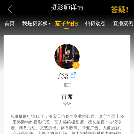
摄影师详情
茄子约拍
首页
我是摄影狮
拍摄动态
直播案例
滨语
北京
首席
等级
从事摄影行业11年，淘宝天猫签约商业摄影师、李宁全国十公
里路跑特约摄影总监、艺人签约摄影师。擅长拍摄：会议论
坛、商务活动、文艺演出、体育赛事、商业广告、人像摄影、
产品摄影等。十多年摄影历练，最大的感悟就是尽力做好前