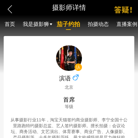
摄影师详情
茄子约拍
首页
我是摄影狮
拍摄动态
直播案例
滨语
北京
首席
等级
从事摄影行业11年，淘宝天猫签约商业摄影师、李宁全国十公
里路跑特约摄影总监、艺人签约摄影师。擅长拍摄：会议论
坛、商务活动、文艺演出、体育赛事、商业广告、人像摄影、
产品摄影等。十多年摄影历练，最大的感悟就是尽力做好前