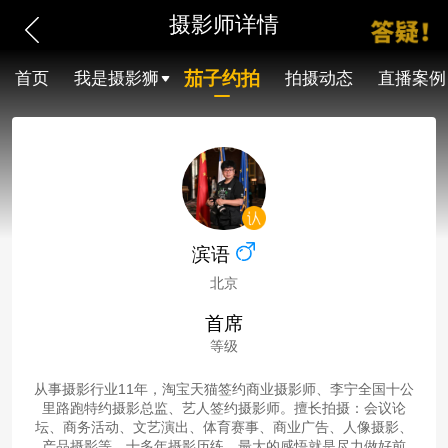
摄影师详情
茄子约拍
首页
我是摄影狮
拍摄动态
直播案例
滨语
北京
首席
等级
从事摄影行业11年，淘宝天猫签约商业摄影师、李宁全国十公
里路跑特约摄影总监、艺人签约摄影师。擅长拍摄：会议论
坛、商务活动、文艺演出、体育赛事、商业广告、人像摄影、
产品摄影等。十多年摄影历练，最大的感悟就是尽力做好前