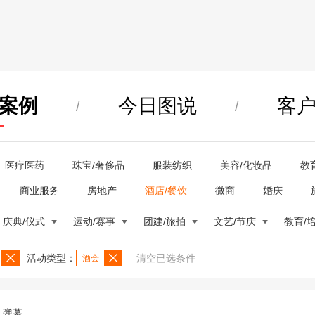
案例
今日图说
客
/
/
医疗医药
珠宝/奢侈品
服装纺织
美容/化妆品
教
商业服务
房地产
酒店/餐饮
微商
婚庆
庆典/仪式
运动/赛事
团建/旅拍
文艺/节庆
教育/
活动类型：
清空已选条件
酒会
弹幕