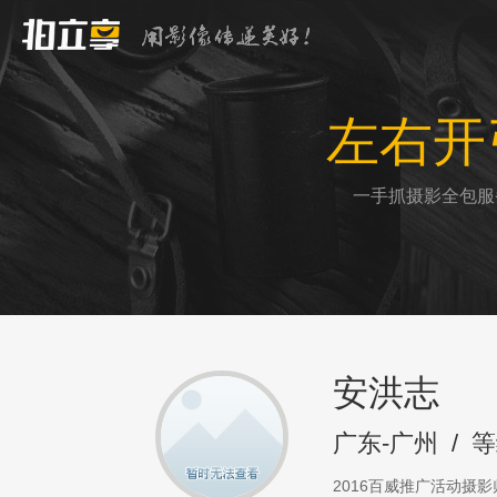
左右开
一手抓摄影全包服
安洪志
广东-广州
/
等
2016百威推广活动摄