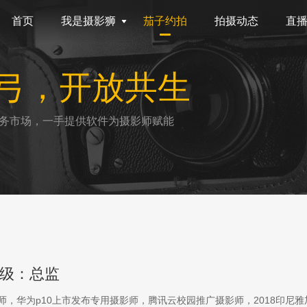
首页
我是摄影狮
茄子约拍
拍摄动态
直
弓，开放共生
务市场，一手提供软件为摄影师赋能
级：总监
影师，华为p10上市发布专用摄影师，腾讯云校园推广摄影师，2018印尼