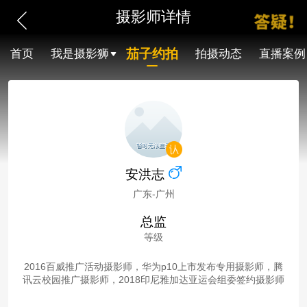
摄影师详情
茄子约拍
首页
我是摄影狮
拍摄动态
直播案例
安洪志
广东-广州
总监
等级
2016百威推广活动摄影师，华为p10上市发布专用摄影师，腾
讯云校园推广摄影师，2018印尼雅加达亚运会组委签约摄影师