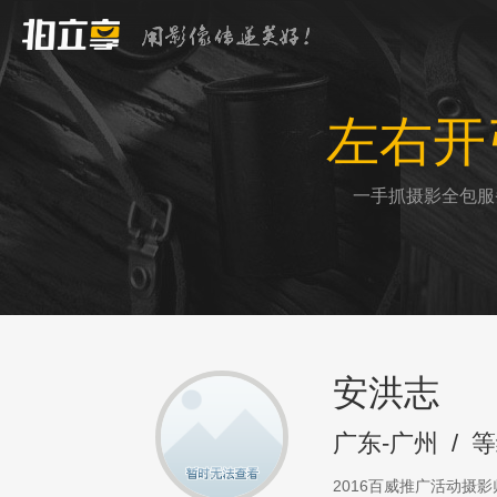
左右开
一手抓摄影全包服
安洪志
广东-广州
/
等
2016百威推广活动摄