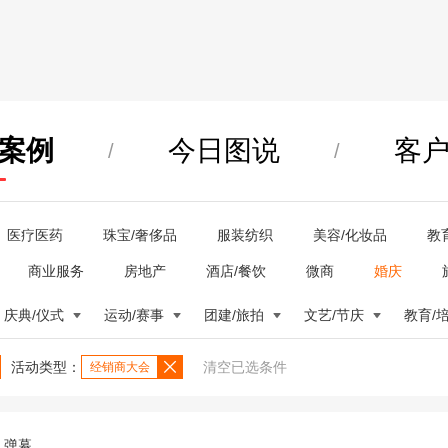
案例
今日图说
客
/
/
医疗医药
珠宝/奢侈品
服装纺织
美容/化妆品
教
商业服务
房地产
酒店/餐饮
微商
婚庆
庆典/仪式
运动/赛事
团建/旅拍
文艺/节庆
教育/
活动类型：
清空已选条件
经销商大会
弹幕