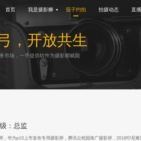
首页
我是摄影狮
茄子约拍
拍摄动态
直
弓，开放共生
务市场，一手提供软件为摄影师赋能
级：总监
影师，华为p10上市发布专用摄影师，腾讯云校园推广摄影师，2018印尼