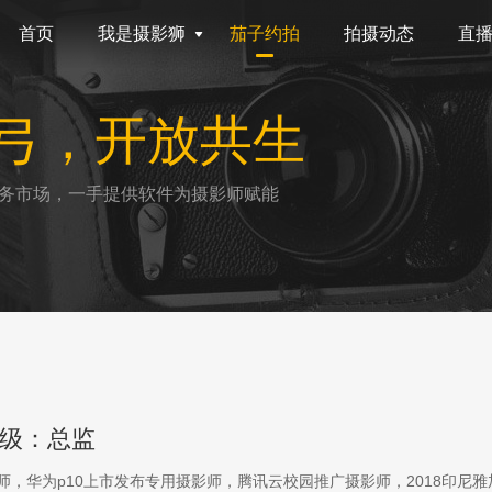
首页
我是摄影狮
茄子约拍
拍摄动态
直
弓，开放共生
务市场，一手提供软件为摄影师赋能
级：总监
影师，华为p10上市发布专用摄影师，腾讯云校园推广摄影师，2018印尼