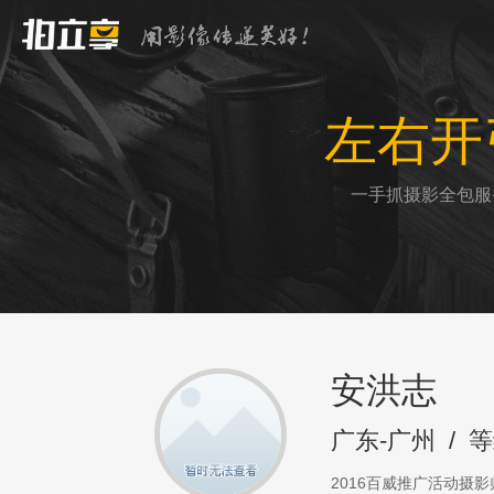
左右开
一手抓摄影全包服
安洪志
广东-广州
/
等
2016百威推广活动摄