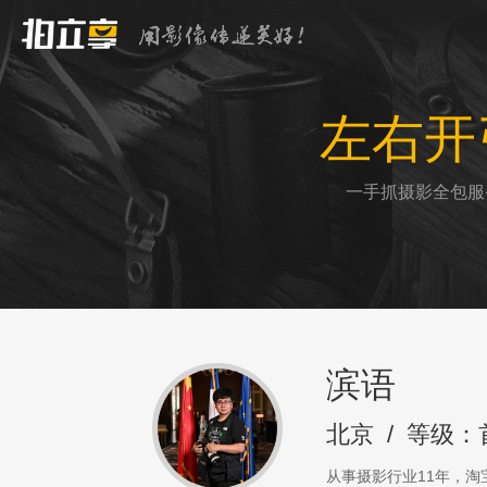
左右开
一手抓摄影全包服
滨语
北京
/
等级：
从事摄影行业11年，