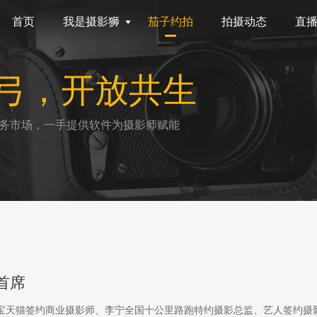
首页
我是摄影狮
茄子约拍
拍摄动态
直
弓，开放共生
务市场，一手提供软件为摄影师赋能
首席
淘宝天猫签约商业摄影师、李宁全国十公里路跑特约摄影总监、艺人签约摄