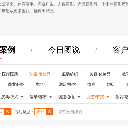
文艺演出、体育赛事、商业广告、人像摄影、产品摄影等。十多年摄影历
后期造成更多困扰，确保出精品。
案例
今日图说
客
/
/
医疗医药
珠宝/奢侈品
服装纺织
美容/化妆品
教
商业服务
房地产
酒店/餐饮
微商
婚庆
庆典/仪式
运动/赛事
团建/旅拍
文艺/节庆
教育/
活动类型：
清空已选条件
品
走秀