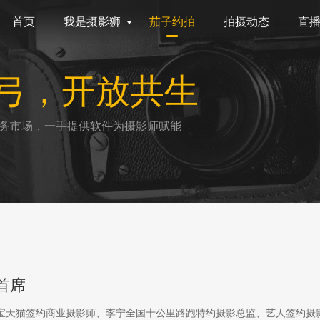
首页
我是摄影狮
茄子约拍
拍摄动态
直
弓，开放共生
务市场，一手提供软件为摄影师赋能
首席
淘宝天猫签约商业摄影师、李宁全国十公里路跑特约摄影总监、艺人签约摄