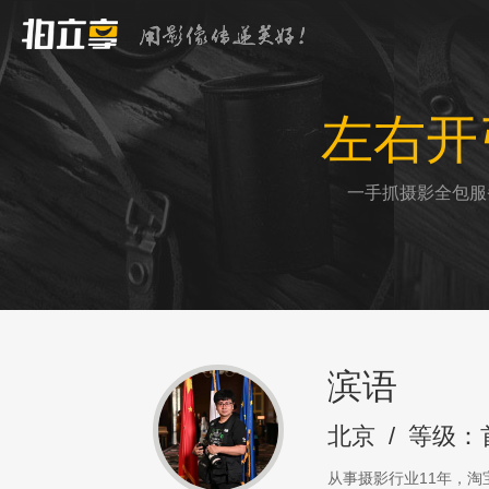
左右开
一手抓摄影全包服
滨语
北京
/
等级：
从事摄影行业11年，