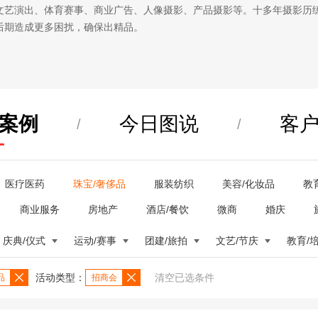
文艺演出、体育赛事、商业广告、人像摄影、产品摄影等。十多年摄影历
后期造成更多困扰，确保出精品。
案例
今日图说
客
/
/
医疗医药
珠宝/奢侈品
服装纺织
美容/化妆品
教
商业服务
房地产
酒店/餐饮
微商
婚庆
庆典/仪式
运动/赛事
团建/旅拍
文艺/节庆
教育/
活动类型：
清空已选条件
品
招商会