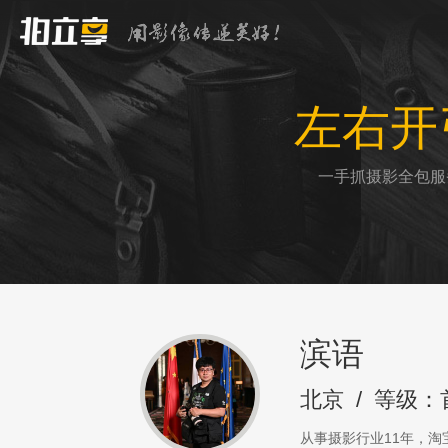
左右开
一手抓摄影全包服
滨语
北京
/
等级：
从事摄影行业11年，