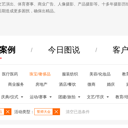
文艺演出、体育赛事、商业广告、人像摄影、产品摄影等。十多年摄影历
后期造成更多困扰，确保出精品。
案例
今日图说
客
/
/
医疗医药
珠宝/奢侈品
服装纺织
美容/化妆品
教
商业服务
房地产
酒店/餐饮
微商
婚庆
庆典/仪式
运动/赛事
团建/旅拍
文艺/节庆
教育/
活动类型：
清空已选条件
品
誓师大会