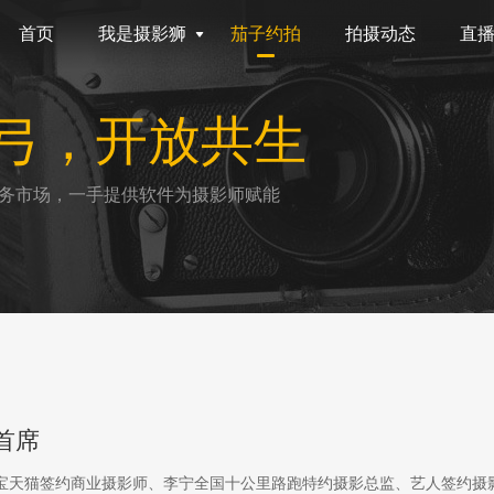
首页
我是摄影狮
茄子约拍
拍摄动态
直
弓，开放共生
务市场，一手提供软件为摄影师赋能
首席
淘宝天猫签约商业摄影师、李宁全国十公里路跑特约摄影总监、艺人签约摄