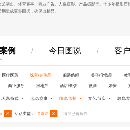
文艺演出、体育赛事、商业广告、人像摄影、产品摄影等。十多年摄影历
后期造成更多困扰，确保出精品。
案例
今日图说
客
/
/
医疗医药
珠宝/奢侈品
服装纺织
美容/化妆品
教
商业服务
房地产
酒店/餐饮
微商
婚庆
庆典/仪式
运动/赛事
团建/旅拍
文艺/节庆
教育/
活动类型：
清空已选条件
品
自驾游