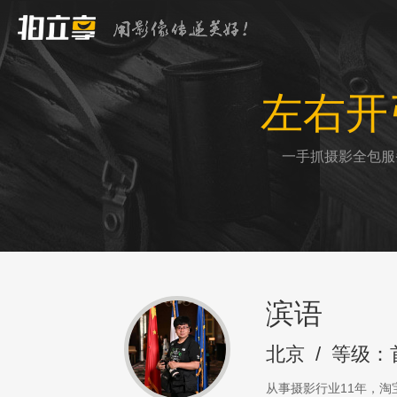
左右开
一手抓摄影全包服
滨语
北京
/
等级：
从事摄影行业11年，