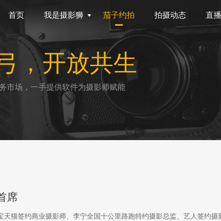
首页
我是摄影狮
茄子约拍
拍摄动态
直
弓，开放共生
务市场，一手提供软件为摄影师赋能
首席
淘宝天猫签约商业摄影师、李宁全国十公里路跑特约摄影总监、艺人签约摄