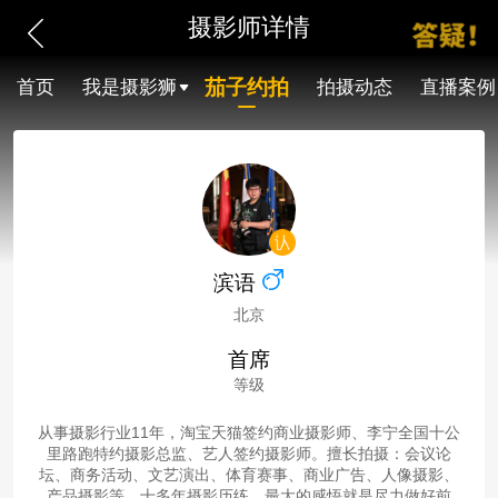
摄影师详情
茄子约拍
首页
我是摄影狮
拍摄动态
直播案例
滨语
北京
首席
等级
从事摄影行业11年，淘宝天猫签约商业摄影师、李宁全国十公
里路跑特约摄影总监、艺人签约摄影师。擅长拍摄：会议论
坛、商务活动、文艺演出、体育赛事、商业广告、人像摄影、
产品摄影等。十多年摄影历练，最大的感悟就是尽力做好前