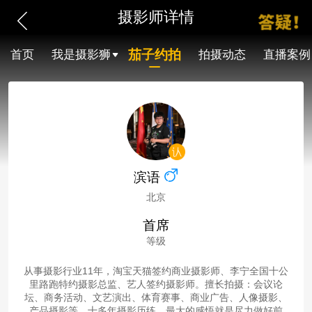
摄影师详情
茄子约拍
首页
我是摄影狮
拍摄动态
直播案例
滨语
北京
首席
等级
从事摄影行业11年，淘宝天猫签约商业摄影师、李宁全国十公
里路跑特约摄影总监、艺人签约摄影师。擅长拍摄：会议论
坛、商务活动、文艺演出、体育赛事、商业广告、人像摄影、
产品摄影等。十多年摄影历练，最大的感悟就是尽力做好前