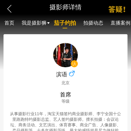
摄影师详情
茄子约拍
首页
我是摄影狮
拍摄动态
直播案例
滨语
北京
首席
等级
从事摄影行业11年，淘宝天猫签约商业摄影师、李宁全国十公
里路跑特约摄影总监、艺人签约摄影师。擅长拍摄：会议论
坛、商务活动、文艺演出、体育赛事、商业广告、人像摄影、
产品摄影等。十多年摄影历练，最大的感悟就是尽力做好前