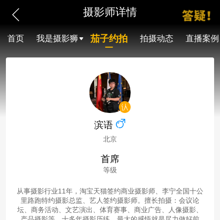
摄影师详情
茄子约拍
首页
我是摄影狮
拍摄动态
直播案例
滨语
北京
首席
等级
从事摄影行业11年，淘宝天猫签约商业摄影师、李宁全国十公
里路跑特约摄影总监、艺人签约摄影师。擅长拍摄：会议论
坛、商务活动、文艺演出、体育赛事、商业广告、人像摄影、
产品摄影等。十多年摄影历练，最大的感悟就是尽力做好前