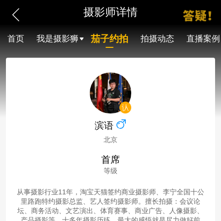
摄影师详情
茄子约拍
首页
我是摄影狮
拍摄动态
直播案例
滨语
北京
首席
等级
从事摄影行业11年，淘宝天猫签约商业摄影师、李宁全国十公
里路跑特约摄影总监、艺人签约摄影师。擅长拍摄：会议论
坛、商务活动、文艺演出、体育赛事、商业广告、人像摄影、
产品摄影等。十多年摄影历练，最大的感悟就是尽力做好前