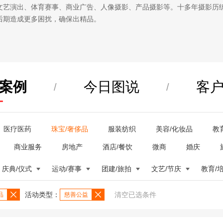
文艺演出、体育赛事、商业广告、人像摄影、产品摄影等。十多年摄影历
后期造成更多困扰，确保出精品。
案例
今日图说
客
/
/
医疗医药
珠宝/奢侈品
服装纺织
美容/化妆品
教
商业服务
房地产
酒店/餐饮
微商
婚庆
庆典/仪式
运动/赛事
团建/旅拍
文艺/节庆
教育/
活动类型：
清空已选条件
品
慈善公益