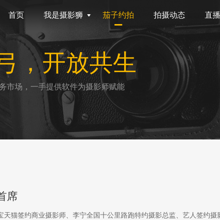
首页
我是摄影狮
茄子约拍
拍摄动态
直
弓，开放共生
务市场，一手提供软件为摄影师赋能
首席
淘宝天猫签约商业摄影师、李宁全国十公里路跑特约摄影总监、艺人签约摄