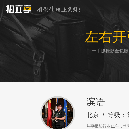
左右开
一手抓摄影全包服
滨语
北京
/
等级：
从事摄影行业11年，