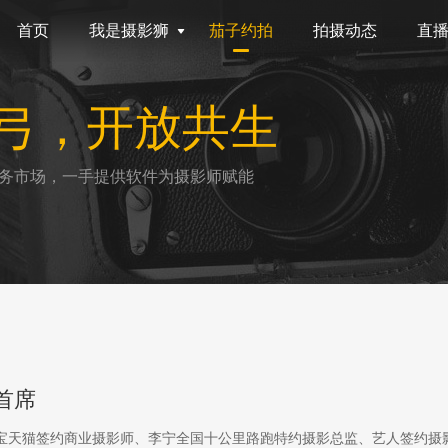
首页
我是摄影狮
茄子约拍
拍摄动态
直
弓，开放共生
务市场，一手提供软件为摄影师赋能
首席
淘宝天猫签约商业摄影师、李宁全国十公里路跑特约摄影总监、艺人签约摄