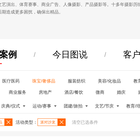
文艺演出、体育赛事、商业广告、人像摄影、产品摄影等。十多年摄影历
后期造成更多困扰，确保出精品。
案例
今日图说
客
/
/
医疗医药
珠宝/奢侈品
服装纺织
美容/化妆品
教
商业服务
房地产
酒店/餐饮
微商
婚庆
庆典/仪式
运动/赛事
团建/旅拍
文艺/节庆
教育/
活动类型：
清空已选条件
品
派对沙龙