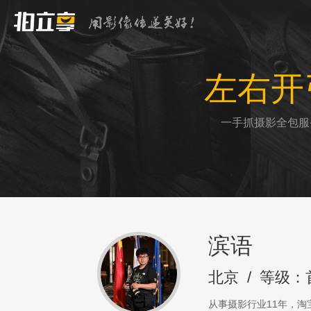
左右开
一手抓摄影全包服
滨语
北京
/
等级：
从事摄影行业11年，