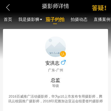
摄影师详情
茄子约拍
首页
我是摄影狮
拍摄动态
直播案例
安洪志
广东-广州
总监
等级
2016百威推广活动摄影师，华为p10上市发布专用摄影师，腾
讯云校园推广摄影师，2018印尼雅加达亚运会组委签约摄影师