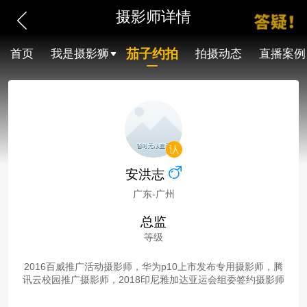
摄影师详情
茄子约拍
首页
我是摄影狮
拍摄动态
直播案例
安洪志
广东-广州
总监
等级
2016百威推广活动摄影师，华为p10上市发布专用摄影师，腾
讯云校园推广摄影师，2018印尼雅加达亚运会组委签约摄影师