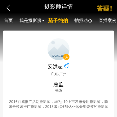
摄影师详情
茄子约拍
首页
我是摄影狮
拍摄动态
直播案例
安洪志
广东-广州
总监
等级
2016百威推广活动摄影师，华为p10上市发布专用摄影师，腾
讯云校园推广摄影师，2018印尼雅加达亚运会组委签约摄影师