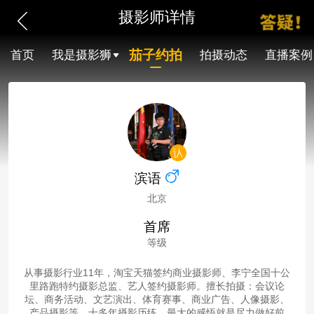
摄影师详情
茄子约拍
首页
我是摄影狮
拍摄动态
直播案例
滨语
北京
首席
等级
从事摄影行业11年，淘宝天猫签约商业摄影师、李宁全国十公
里路跑特约摄影总监、艺人签约摄影师。擅长拍摄：会议论
坛、商务活动、文艺演出、体育赛事、商业广告、人像摄影、
产品摄影等。十多年摄影历练，最大的感悟就是尽力做好前