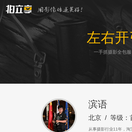
左右开
一手抓摄影全包服
滨语
北京
/
等级：
从事摄影行业11年，