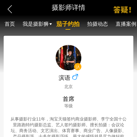
摄影师详情
茄子约拍
首页
我是摄影狮
拍摄动态
直播案例
滨语
北京
首席
等级
从事摄影行业11年，淘宝天猫签约商业摄影师、李宁全国十公
里路跑特约摄影总监、艺人签约摄影师。擅长拍摄：会议论
坛、商务活动、文艺演出、体育赛事、商业广告、人像摄影、
产品摄影等。十多年摄影历练，最大的感悟就是尽力做好前