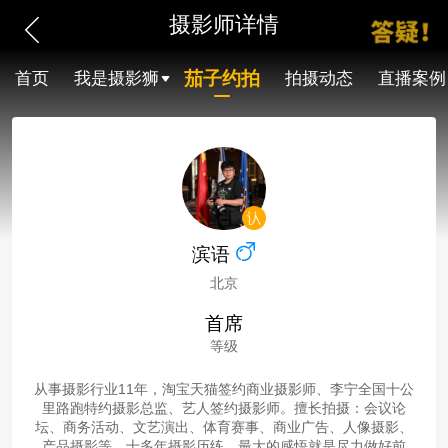
摄影师详情
茄子约拍
首页
我是摄影狮
拍摄动态
直播案例
滨语
北京
首席
等级
从事摄影行业11年，淘宝天猫签约商业摄影师、李宁全国十公
里路跑特约摄影总监、艺人签约摄影师。擅长拍摄：会议论
坛、商务活动、文艺演出、体育赛事、商业广告、人像摄影、
产品摄影等。十多年摄影历练，最大的感悟就是尽力做好前