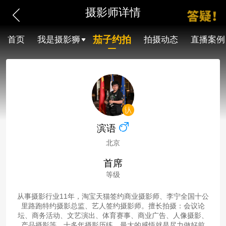
摄影师详情
茄子约拍
首页
我是摄影狮
拍摄动态
直播案例
滨语
北京
首席
等级
从事摄影行业11年，淘宝天猫签约商业摄影师、李宁全国十公
里路跑特约摄影总监、艺人签约摄影师。擅长拍摄：会议论
坛、商务活动、文艺演出、体育赛事、商业广告、人像摄影、
产品摄影等。十多年摄影历练，最大的感悟就是尽力做好前