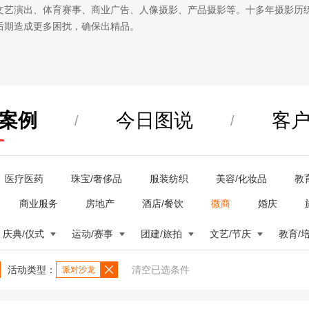
文艺演出、体育赛事、商业广告、人像摄影、产品摄影等。十多年摄影历
后期造成更多困扰，确保出精品。
案例
今日图说
客
/
/
医疗医药
珠宝/奢侈品
服装纺织
美容/化妆品
教
商业服务
房地产
酒店/餐饮
微商
婚庆
庆典/仪式
运动/赛事
团建/旅拍
文艺/节庆
教育/
活动类型：
清空已选条件
派对沙龙