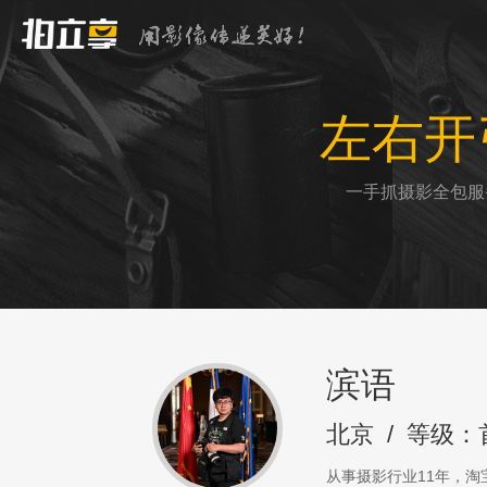
左右开
一手抓摄影全包服
滨语
北京
/
等级：
从事摄影行业11年，