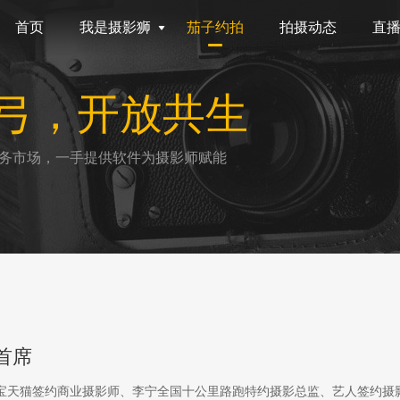
首页
我是摄影狮
茄子约拍
拍摄动态
直
弓，开放共生
务市场，一手提供软件为摄影师赋能
首席
淘宝天猫签约商业摄影师、李宁全国十公里路跑特约摄影总监、艺人签约摄