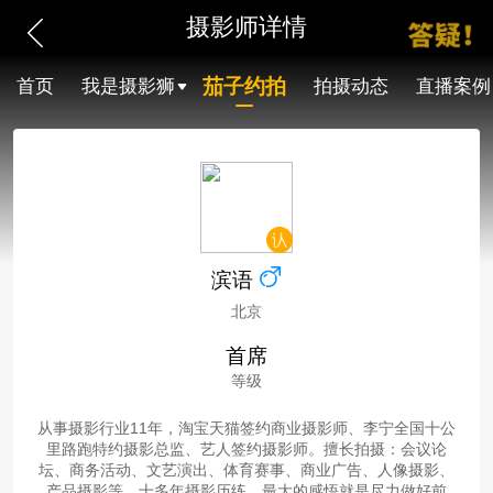
摄影师详情
茄子约拍
首页
我是摄影狮
拍摄动态
直播案例
滨语
北京
首席
等级
从事摄影行业11年，淘宝天猫签约商业摄影师、李宁全国十公
里路跑特约摄影总监、艺人签约摄影师。擅长拍摄：会议论
坛、商务活动、文艺演出、体育赛事、商业广告、人像摄影、
产品摄影等。十多年摄影历练，最大的感悟就是尽力做好前