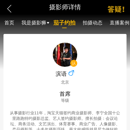
摄影师详情
茄子约拍
首页
我是摄影狮
拍摄动态
直播案例
滨语
北京
首席
等级
从事摄影行业11年，淘宝天猫签约商业摄影师、李宁全国十公
里路跑特约摄影总监、艺人签约摄影师。擅长拍摄：会议论
坛、商务活动、文艺演出、体育赛事、商业广告、人像摄影、
产品摄影等。十多年摄影历练，最大的感悟就是尽力做好前