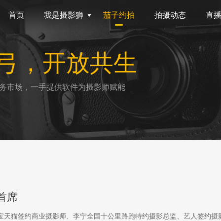
首页
我是摄影狮
茄子约拍
拍摄动态
直
弓，开放共生
务市场，一手提供软件为摄影师赋能
首席
淘宝天猫签约商业摄影师、李宁全国十公里路跑特约摄影总监、艺人签约摄