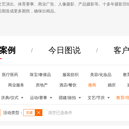
文艺演出、体育赛事、商业广告、人像摄影、产品摄影等。十多年摄影历
后期造成更多困扰，确保出精品。
案例
今日图说
客
/
/
医疗医药
珠宝/奢侈品
服装纺织
美容/化妆品
教
商业服务
房地产
酒店/餐饮
微商
婚庆
庆典/仪式
运动/赛事
团建/旅拍
文艺/节庆
教育/
活动类型：
清空已选条件
党建