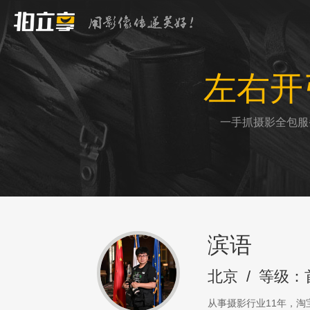
左右开
一手抓摄影全包服
滨语
北京
/
等级：
从事摄影行业11年，