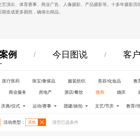
文艺演出、体育赛事、商业广告、人像摄影、产品摄影等。十多年摄影历
后期造成更多困扰，确保出精品。
案例
今日图说
客
/
/
医疗医药
珠宝/奢侈品
服装纺织
美容/化妆品
教
商业服务
房地产
酒店/餐饮
微商
婚庆
庆典/仪式
运动/赛事
团建/旅拍
文艺/节庆
教育/
活动类型：
清空已选条件
其他