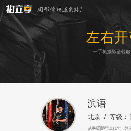
左右开
一手抓摄影全包服
滨语
北京
/
等级：
从事摄影行业11年，