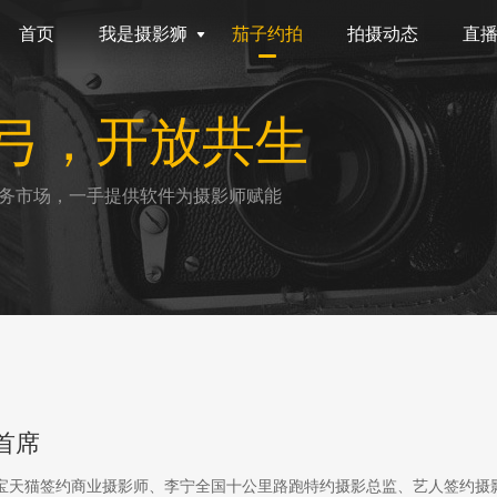
首页
我是摄影狮
茄子约拍
拍摄动态
直
弓，开放共生
务市场，一手提供软件为摄影师赋能
首席
淘宝天猫签约商业摄影师、李宁全国十公里路跑特约摄影总监、艺人签约摄