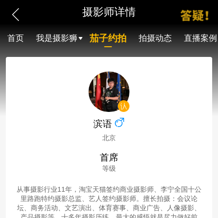
摄影师详情
茄子约拍
首页
我是摄影狮
拍摄动态
直播案例
滨语
北京
首席
等级
从事摄影行业11年，淘宝天猫签约商业摄影师、李宁全国十公
里路跑特约摄影总监、艺人签约摄影师。擅长拍摄：会议论
坛、商务活动、文艺演出、体育赛事、商业广告、人像摄影、
产品摄影等。十多年摄影历练，最大的感悟就是尽力做好前