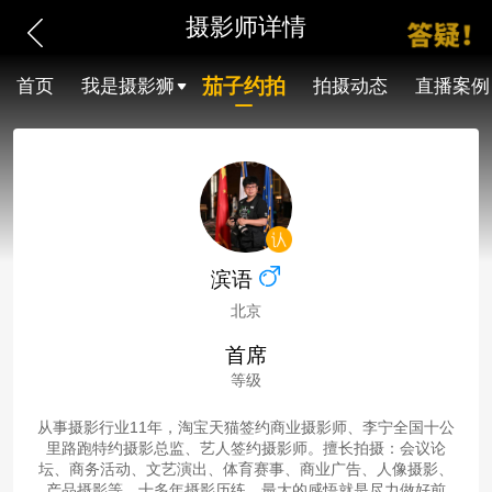
摄影师详情
茄子约拍
首页
我是摄影狮
拍摄动态
直播案例
滨语
北京
首席
等级
从事摄影行业11年，淘宝天猫签约商业摄影师、李宁全国十公
里路跑特约摄影总监、艺人签约摄影师。擅长拍摄：会议论
坛、商务活动、文艺演出、体育赛事、商业广告、人像摄影、
产品摄影等。十多年摄影历练，最大的感悟就是尽力做好前