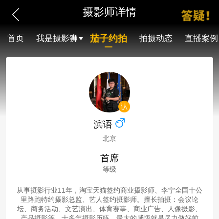
摄影师详情
茄子约拍
首页
我是摄影狮
拍摄动态
直播案例
滨语
北京
首席
等级
从事摄影行业11年，淘宝天猫签约商业摄影师、李宁全国十公
里路跑特约摄影总监、艺人签约摄影师。擅长拍摄：会议论
坛、商务活动、文艺演出、体育赛事、商业广告、人像摄影、
产品摄影等。十多年摄影历练，最大的感悟就是尽力做好前