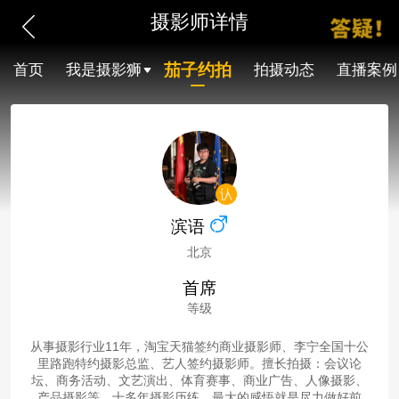
摄影师详情
茄子约拍
首页
我是摄影狮
拍摄动态
直播案例
滨语
北京
首席
等级
从事摄影行业11年，淘宝天猫签约商业摄影师、李宁全国十公
里路跑特约摄影总监、艺人签约摄影师。擅长拍摄：会议论
坛、商务活动、文艺演出、体育赛事、商业广告、人像摄影、
产品摄影等。十多年摄影历练，最大的感悟就是尽力做好前