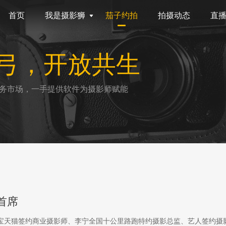
首页
我是摄影狮
茄子约拍
拍摄动态
直
弓，开放共生
务市场，一手提供软件为摄影师赋能
首席
淘宝天猫签约商业摄影师、李宁全国十公里路跑特约摄影总监、艺人签约摄