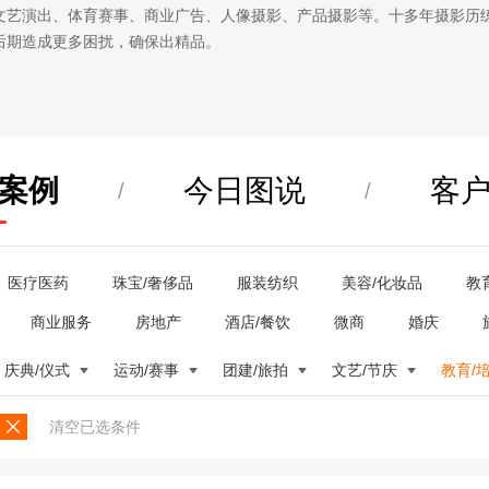
文艺演出、体育赛事、商业广告、人像摄影、产品摄影等。十多年摄影历
后期造成更多困扰，确保出精品。
案例
今日图说
客
/
/
医疗医药
珠宝/奢侈品
服装纺织
美容/化妆品
教
商业服务
房地产
酒店/餐饮
微商
婚庆
庆典/仪式
运动/赛事
团建/旅拍
文艺/节庆
教育/
清空已选条件