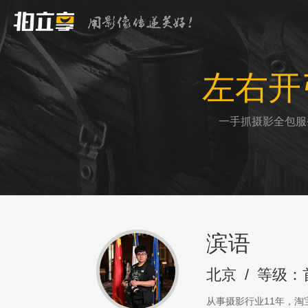
左右开
一手抓摄影全包服
滨语
北京
/
等级：
从事摄影行业11年，