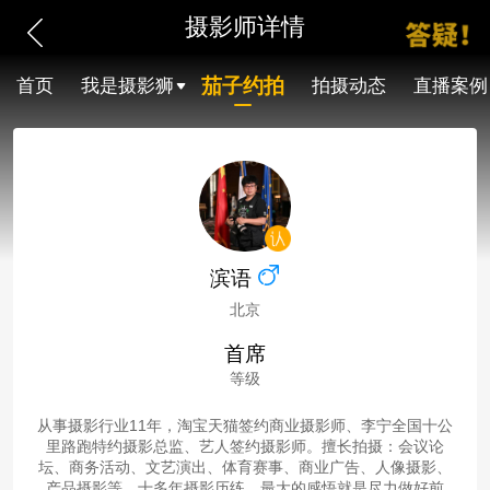
摄影师详情
茄子约拍
首页
我是摄影狮
拍摄动态
直播案例
滨语
北京
首席
等级
从事摄影行业11年，淘宝天猫签约商业摄影师、李宁全国十公
里路跑特约摄影总监、艺人签约摄影师。擅长拍摄：会议论
坛、商务活动、文艺演出、体育赛事、商业广告、人像摄影、
产品摄影等。十多年摄影历练，最大的感悟就是尽力做好前