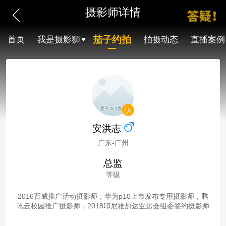
摄影师详情
茄子约拍
首页
我是摄影狮
拍摄动态
直播案例
安洪志
广东-广州
总监
等级
2016百威推广活动摄影师，华为p10上市发布专用摄影师，腾
讯云校园推广摄影师，2018印尼雅加达亚运会组委签约摄影师