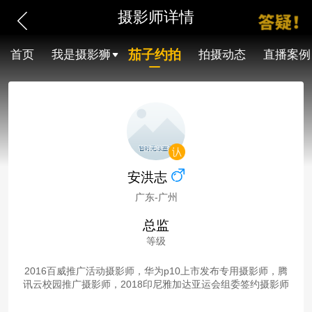
摄影师详情
茄子约拍
首页
我是摄影狮
拍摄动态
直播案例
安洪志
广东-广州
总监
等级
2016百威推广活动摄影师，华为p10上市发布专用摄影师，腾
讯云校园推广摄影师，2018印尼雅加达亚运会组委签约摄影师