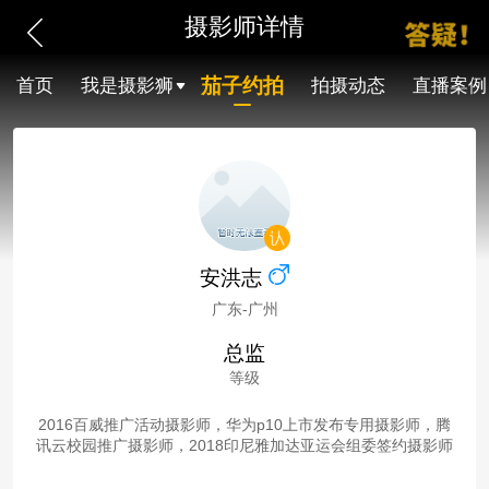
摄影师详情
茄子约拍
首页
我是摄影狮
拍摄动态
直播案例
安洪志
广东-广州
总监
等级
2016百威推广活动摄影师，华为p10上市发布专用摄影师，腾
讯云校园推广摄影师，2018印尼雅加达亚运会组委签约摄影师