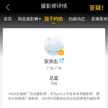
摄影师详情
茄子约拍
首页
我是摄影狮
拍摄动态
直播案例
安洪志
广东-广州
总监
等级
2016百威推广活动摄影师，华为p10上市发布专用摄影师，腾
讯云校园推广摄影师，2018印尼雅加达亚运会组委签约摄影师